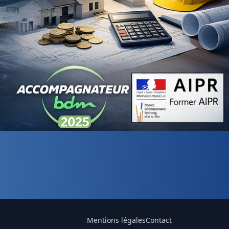
Mentions légales
Contact