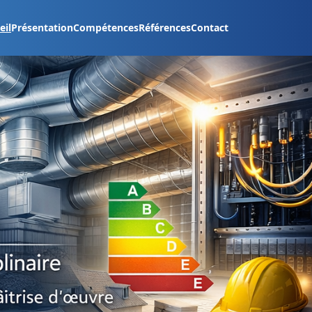
eil
Présentation
Compétences
Références
Contact